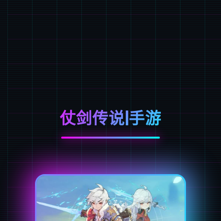
仗剑传说|手游