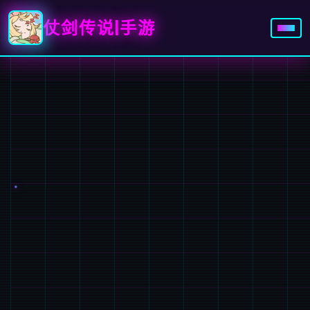
仗剑传说|手游