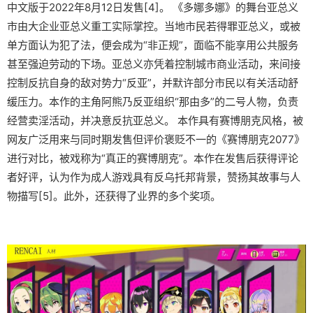
中文版于2022年8月12日发售[4]。 《多娜多娜》的舞台亚总义
市由大企业亚总义重工实际掌控。当地市民若得罪亚总义，或被
单方面认为犯了法，便会成为“非正规”，面临不能享用公共服务
甚至强迫劳动的下场。亚总义亦凭着控制城市商业活动，来间接
控制反抗自身的敌对势力“反亚”，并默许部分市民以有关活动舒
缓压力。本作的主角阿熊乃反亚组织“那由多”的二号人物，负责
经营卖淫活动，并决意反抗亚总义。 本作具有赛博朋克风格，被
网友广泛用来与同时期发售但评价褒贬不一的《赛博朋克2077》
进行对比，被戏称为“真正的赛博朋克”。本作在发售后获得评论
者好评，认为作为成人游戏具有反乌托邦背景，赞扬其故事与人
物描写[5]。此外，还获得了业界的多个奖项。