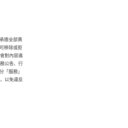
體承擔全部責
並可移除或拒
會對內容進
務公告、行
部分「服務」
，以免違反