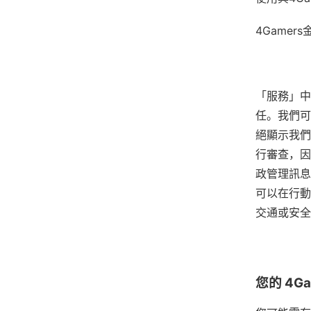
4Game
「服務」中
任。我們可
絕顯示我們
行審查，因
政管理訊息
可以在行動
交通或安全
您的 4Ga