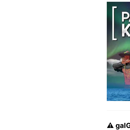
⚠️ ga