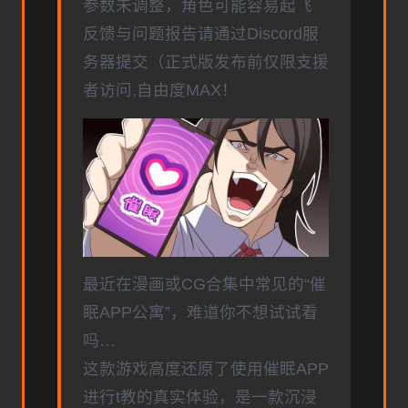
参数未调整，角色可能容易起飞
反馈与问题报告请通过Discord服
务器提交（正式版发布前仅限支援
者访问,自由度MAX！
最近在漫画或CG合集中常见的“催
眠APP公寓”，难道你不想试试看
吗…
这款游戏高度还原了使用催眠APP
进行t教的真实体验，是一款沉浸