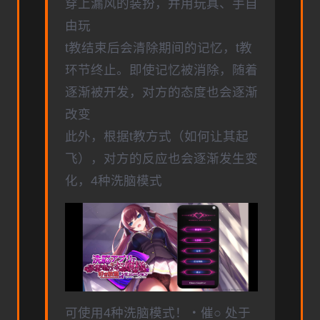
穿上漏风的装扮，并用玩具、手自
由玩
t教结束后会清除期间的记忆，t教
环节终止。即使记忆被消除，随着
逐渐被开发，对方的态度也会逐渐
改变
此外，根据t教方式（如何让其起
飞），对方的反应也会逐渐发生变
化，4种洗脑模式
可使用4种洗脑模式！・催○ 处于