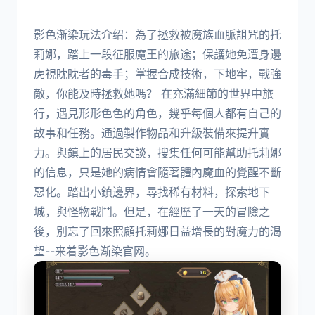
影色渐染玩法介绍：為了拯救被魔族血脈詛咒的托
莉娜，踏上一段征服魔王的旅途；保護她免遭身邊
虎視眈眈者的毒手；掌握合成技術，下地牢，戰強
敵，你能及時拯救她嗎？ 在充滿細節的世界中旅
行，遇見形形色色的角色，幾乎每個人都有自己的
故事和任務。通過製作物品和升級裝備來提升實
力。與鎮上的居民交談，搜集任何可能幫助托莉娜
的信息，只是她的病情會隨著體內魔血的覺醒不斷
惡化。踏出小鎮邊界，尋找稀有材料，探索地下
城，與怪物戰鬥。但是，在經歷了一天的冒險之
後，別忘了回來照顧托莉娜日益增長的對魔力的渴
望--来着影色渐染官网。