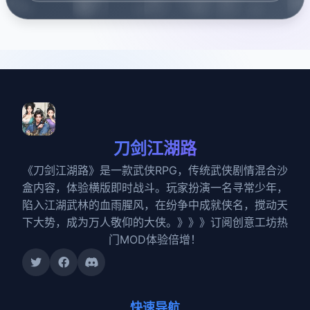
刀剑江湖路
《刀剑江湖路》是一款武侠RPG，传统武侠剧情混合沙
盒内容，体验横版即时战斗。玩家扮演一名寻常少年，
陷入江湖武林的血雨腥风，在纷争中成就侠名，搅动天
下大势，成为万人敬仰的大侠。》》》订阅创意工坊热
门MOD体验倍增！
快速导航