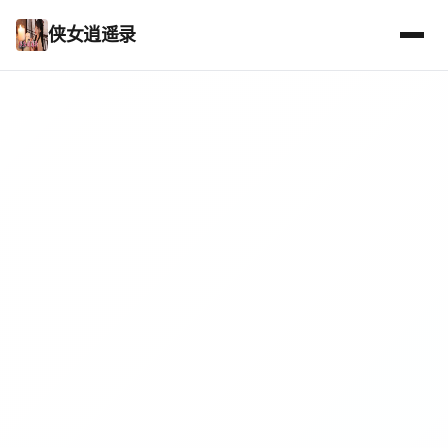
侠女逍遥录