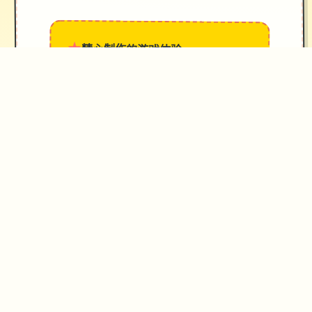
★
精心制作的游戏体验
→
✧
♥
✦
♡
技巧指南