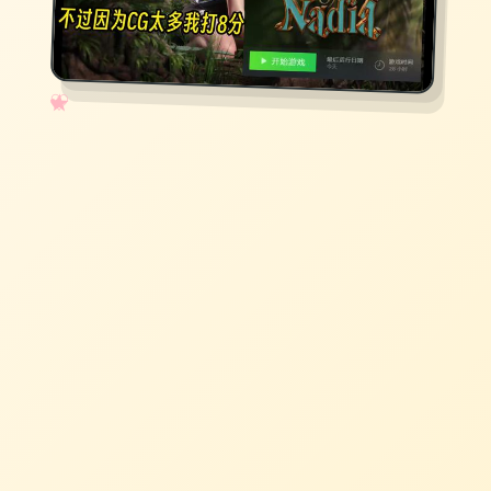
✧
♡
★
♥