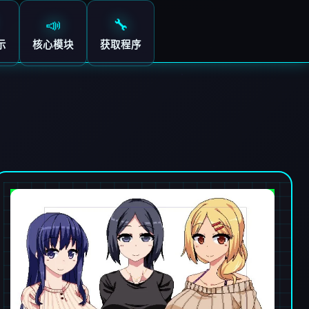
📣
🔧
示
核心模块
获取程序