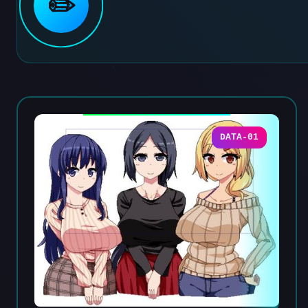
✏️
DATA-01